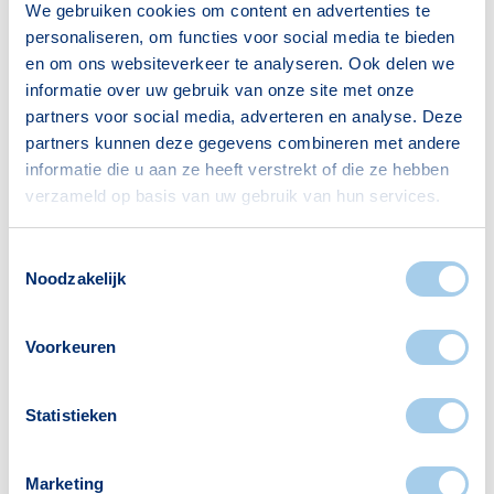
We gebruiken cookies om content en advertenties te
personaliseren, om functies voor social media te bieden
Bron: CBS
en om ons websiteverkeer te analyseren. Ook delen we
informatie over uw gebruik van onze site met onze
partners voor social media, adverteren en analyse. Deze
partners kunnen deze gegevens combineren met andere
Huishoudens
informatie die u aan ze heeft verstrekt of die ze hebben
verzameld op basis van uw gebruik van hun services.
Alleenwonend
410
Gezin zonder kinderen
467
Toestemmingsselectie
Gezin met kinderen
654
Noodzakelijk
Bron: CBS
Voorkeuren
Statistieken
Voorzieningen in Leedewijk
Marketing