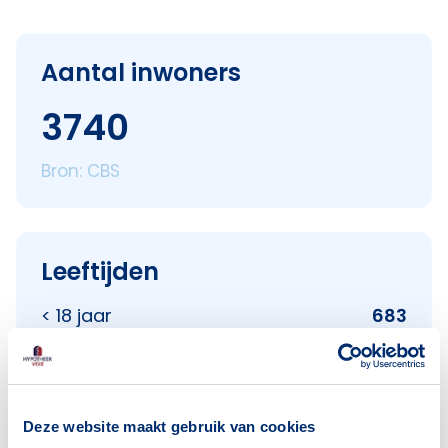
Aantal inwoners
3740
Bron: CBS
Leeftijden
< 18 jaar
683
18–25 jaar
459
25–45 jaar
776
45–65 jaar
1104
Deze website maakt gebruik van cookies
65+ jaar
720