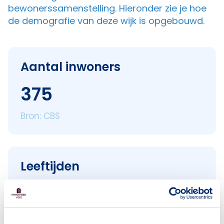
bewonerssamenstelling. Hieronder zie je hoe
de demografie van deze wijk is opgebouwd.
Aantal inwoners
375
Bron: CBS
Leeftijden
< 18 jaar
30
18–25 jaar
105
25–45 jaar
90