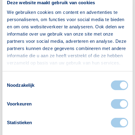
Deze website maakt gebruik van cookies
45–65 jaar
90
We gebruiken cookies om content en advertenties te
65+ jaar
60
personaliseren, om functies voor social media te bieden
en om ons websiteverkeer te analyseren. Ook delen we
Bron: CBS
informatie over uw gebruik van onze site met onze
partners voor social media, adverteren en analyse. Deze
partners kunnen deze gegevens combineren met andere
informatie die u aan ze heeft verstrekt of die ze hebben
Huishoudens
verzameld op basis van uw gebruik van hun services.
Alleenwonend
170
Toestemmingsselectie
Gezin zonder kinderen
43
Noodzakelijk
Gezin met kinderen
38
Voorkeuren
Bron: CBS
Statistieken