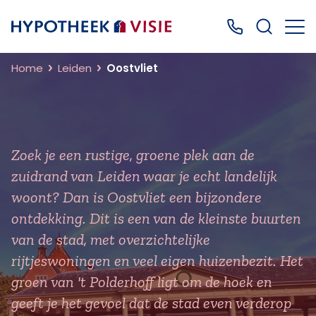
Terug naar home
Bel ons: 0499
Home
Leiden
Oostvliet
Zoek je een rustige, groene plek aan de
zuidrand van Leiden waar je echt landelijk
woont? Dan is Oostvliet een bijzondere
ontdekking. Dit is een van de kleinste buurten
van de stad, met overzichtelijke
rijtjeswoningen en veel eigen huizenbezit. Het
groen van 't Polderhoff ligt om de hoek en
geeft je het gevoel dat de stad even verderop