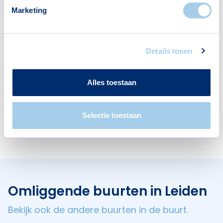
Marketing
Voorzieningen in Oostvliet
Deze wijk heeft het allemaal voor je. Zo vind je
Details tonen
er:
Alles toestaan
Selectie toestaan
Restaurants
1
Omliggende buurten in Leiden
Bekijk ook de andere buurten in de buurt.