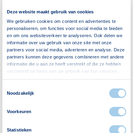
18–25 jaar
195
Deze website maakt gebruik van cookies
25–45 jaar
408
We gebruiken cookies om content en advertenties te
45–65 jaar
584
personaliseren, om functies voor social media te bieden
65+ jaar
467
en om ons websiteverkeer te analyseren. Ook delen we
informatie over uw gebruik van onze site met onze
Bron: CBS
partners voor social media, adverteren en analyse. Deze
partners kunnen deze gegevens combineren met andere
informatie die u aan ze heeft verstrekt of die ze hebben
verzameld op basis van uw gebruik van hun services.
Huishoudens
Toestemmingsselectie
Alleenwonend
227
Noodzakelijk
Gezin zonder kinderen
294
Gezin met kinderen
319
Voorkeuren
Bron: CBS
Statistieken