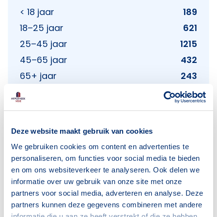
< 18 jaar
189
18–25 jaar
621
25–45 jaar
1215
45–65 jaar
432
65+ jaar
243
Bron: CBS
Deze website maakt gebruik van cookies
Huishoudens
We gebruiken cookies om content en advertenties te
personaliseren, om functies voor social media te bieden
Alleenwonend
1265
en om ons websiteverkeer te analyseren. Ook delen we
Gezin zonder kinderen
409
informatie over uw gebruik van onze site met onze
partners voor social media, adverteren en analyse. Deze
Gezin met kinderen
186
partners kunnen deze gegevens combineren met andere
Bron: CBS
informatie die u aan ze heeft verstrekt of die ze hebben