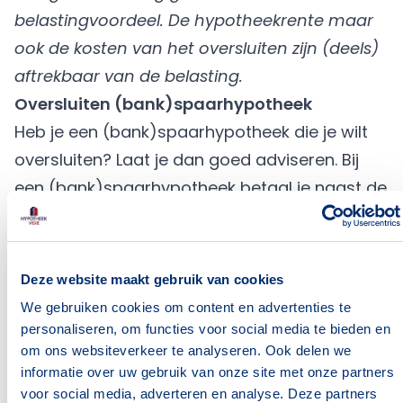
belastingvoordeel. De hypotheekrente maar
ook de kosten van het oversluiten zijn (deels)
aftrekbaar van de belasting.
Oversluiten (bank)spaarhypotheek
Heb je een (bank)spaarhypotheek die je wilt
oversluiten? Laat je dan goed adviseren. Bij
een (bank)spaarhypotheek betaal je naast de
hypotheekrente ook een premie voor je
spaarverzekering/rekening. Met deze
spaarverzekering/rekening los je op de
Deze website maakt gebruik van cookies
einddatum je hypotheek af. Het rendement
We gebruiken cookies om content en advertenties te
van je spaarverzekering /rekening staat vast.
personaliseren, om functies voor social media te bieden en
om ons websiteverkeer te analyseren. Ook delen we
Dit is gelijk aan de hypotheekrente die je
informatie over uw gebruik van onze site met onze partners
betaalt. Dit betekent dat als je je hypotheek
voor social media, adverteren en analyse. Deze partners