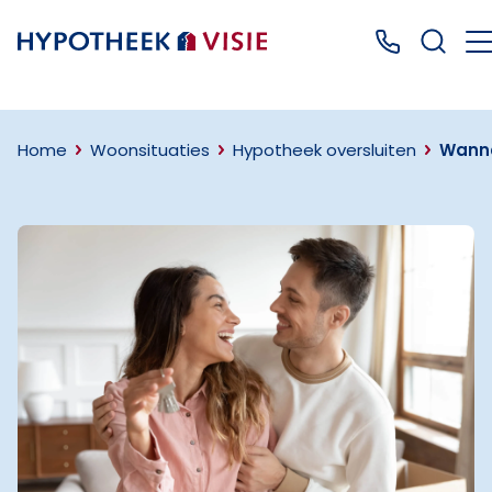
Terug naar home
Bel ons: 04
Home
Woonsituaties
Hypotheek oversluiten
Wanne