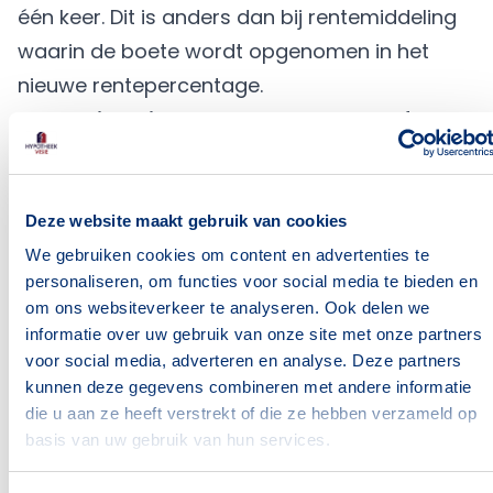
één keer. Dit is anders dan bij rentemiddeling
waarin de boete wordt opgenomen in het
nieuwe rentepercentage.
Rentemiddeling en spaarhypotheek of
bankspaarhypotheek
Rentemiddeling bij
een
spaarhypotheek
of
bankspaarhypotheek
bi
Deze website maakt gebruik van cookies
zelden voordeel. Dit komt de spaarhypotheek
We gebruiken cookies om content en advertenties te
personaliseren, om functies voor social media te bieden en
bestaat uit rente en premie. Ga je minder
om ons websiteverkeer te analyseren. Ook delen we
rente betalen dan moet je meer premie
informatie over uw gebruik van onze site met onze partners
inleggen op genoeg rendement te behalen
voor social media, adverteren en analyse. Deze partners
kunnen deze gegevens combineren met andere informatie
om zo de hypotheek te kunnen aflossen.
die u aan ze heeft verstrekt of die ze hebben verzameld op
Laat je goed adviseren
basis van uw gebruik van hun services.
Rentemiddeling lijkt interessant. Maar soms