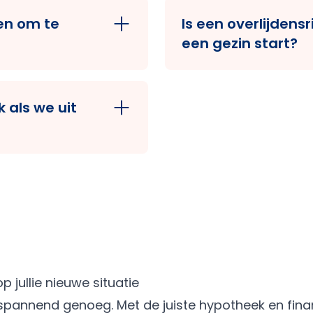
 inkomen. Belangrijk
lagere inkomen mee.
en om te
Is een overlijdensr
ebt en weer
lenen en of aanpasse
een gezin start?
en je inkomen, kun je
Niet verplicht, maar
nderkamers, isolatie
je dat je partner of 
 als we uit
als er iets gebeurt.
praken maken over
j helpen je met
jullie nieuwe situatie
al spannend genoeg. Met de juiste hypotheek en fin