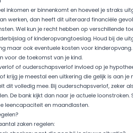
n
el inkomen er binnenkomt en hoeveel je straks uitgee
an werken, dan heeft dit uiteraard financiële gevo
sten. Wel kun je recht hebben op verschillende to
nderbijslag of kinderopvangtoeslag. Houd bij de ui
ing maar ook eventuele kosten voor kinderopvang. 
 voor de toekomst van je kind.
rlof of ouderschapsverlof invloed op je hypothe
 krijg je meestal een uitkering die gelijk is aan j
 dit volledig mee. Bij ouderschapsverlof, zeker al
llen. De bank kijkt dan naar je actuele loonstroke
je leencapaciteit en maandlasten.
egelen?
aantal zaken regelen: