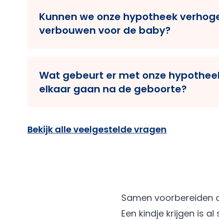
zwangerschapsverlofinkomen als volledig
Kunnen we onze hypotheek verhog
is wel dat je een arbeidsovereenkomst h
verbouwen voor de baby?
terugkeert na je verlof.
Ja, als je overwaarde hebt of ruimte binn
extra lenen voor verbouwing. Denk aan ki
Wat gebeurt er met onze hypotheek
of een veiligere woning.
elkaar gaan na de geboorte?
Als je samen een huis hebt, moet je afs
verdeling of overname van de woning. Wi
Bekijk alle veelgestelde vragen
scenario’s en opties voor herfinanciering.
Samen voorbereiden op 
Een kindje krijgen is 