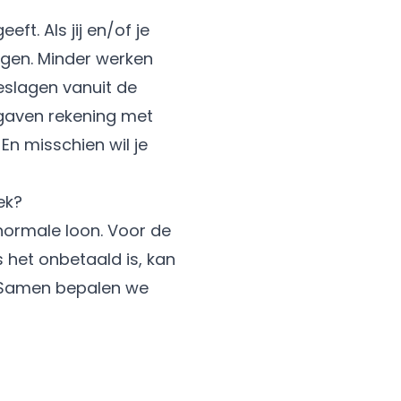
ft. Als jij en/of je
lgen. Minder werken
eslagen vanuit de
tgaven rekening met
En misschien wil je
ek?
e normale loon. Voor de
s het onbetaald is, kan
n. Samen bepalen we