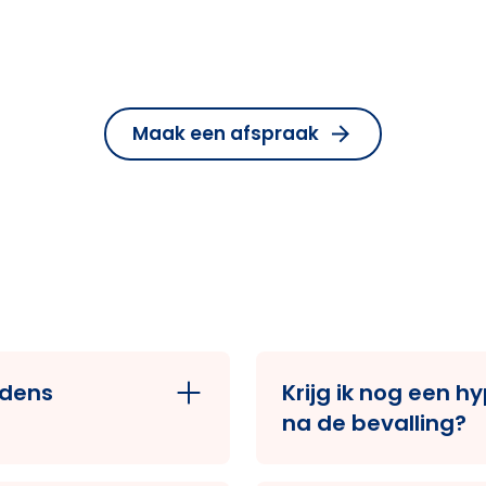
Maak een afspraak
jdens
Krijg ik nog een h
na de bevalling?
en het
Als je contractueel m