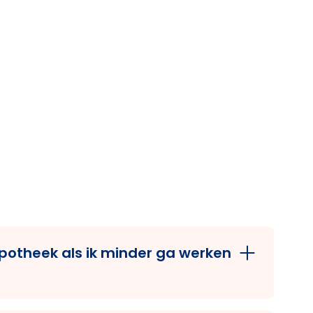
ypotheek als ik minder ga werken
inder gaat werken, telt alleen het nieuwe