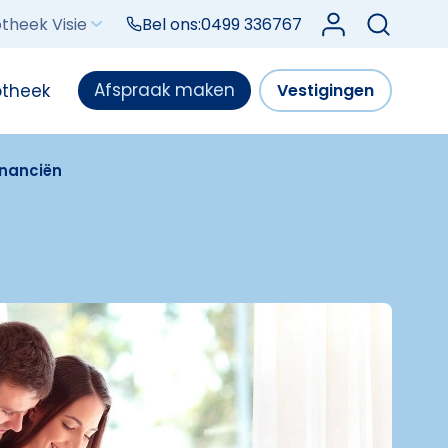
Log in bij Mijn V
theek Visie
Bel ons:
0499 336767
Afspraak maken
otheek
Vestigingen
inanciën