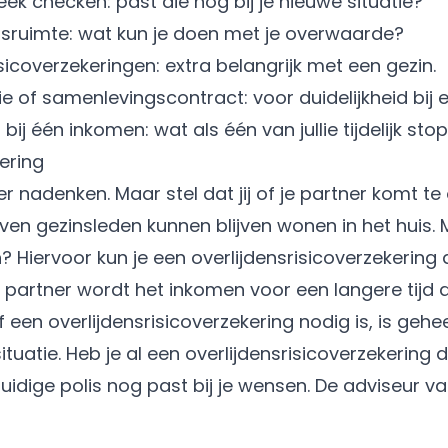
eek checken: past die nog bij je nieuwe situatie?
sruimte: wat kun je doen met je overwaarde?
sicoverzekeringen: extra belangrijk met een gezin.
ie of
samenlevingscontract
: voor duidelijkheid bij
ij één inkomen: wat als één van jullie tijdelijk st
ering
ver nadenken. Maar stel dat jij of je partner komt te 
even gezinsleden kunnen blijven wonen in het huis. 
? Hiervoor kun je een
overlijdensrisicoverzekering
a
je partner wordt het inkomen voor een langere tijd 
een overlijdensrisicoverzekering nodig is, is gehee
tuatie. Heb je al een overlijdensrisicoverzekering 
idige polis nog past bij je wensen. De adviseur v