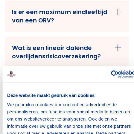
hypotheek volledig zelf dragen. Dit lukt
Is er een maximum eindleeftijd
niet altijd, met als gevolg dat de woning
van een ORV?
verkocht moet worden. Een ORV
voorkomt die onzekerheid.
De maximum eindleeftijd is per
verzekeraar verschillend.
Wat is een lineair dalende
overlijdensrisicoverzekering?
Bij een lineair dalende
overlijdensrisicoverzekering daalt het
Ik rook niet, ben ik dan
verzekerde bedrag jaarlijks met
voordeliger uit?
hetzelfde bedrag tijdens de looptijd. Op
Deze website maakt gebruik van cookies
het moment van overlijden wordt het
We gebruiken cookies om content en advertenties te
Een aantal verzekeraars hanteert lagere
kapitaal uitgekeerd dat op dat moment
personaliseren, om functies voor social media te bieden en
premies voor niet-rokers, het
verzekerd is.
Is er een relatie tussen de
om ons websiteverkeer te analyseren. Ook delen we
zogenaamde niet-rokerstarief.
informatie over uw gebruik van onze site met onze partners
looptijd van de ORV en de
voor social media, adverteren en analyse. Deze partners