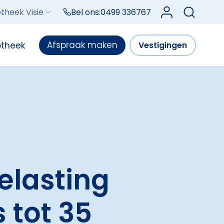
Log in bij Mijn V
theek Visie
Bel ons:
0499 336767
Afspraak maken
otheek
Vestigingen
elasting
 tot 35