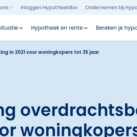
 ons
Inloggen HypotheekBox
Ondernemen bij Hypo
ituatie
Hypotheek en rente
Bereken je hyp
ng in 2021 voor woningkopers tot 35 jaar
ng overdrachtsb
oor woningkopers