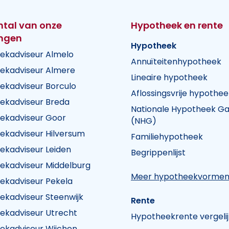
ntal van onze
Hypotheek en rente
ingen
Hypotheek
ekadviseur Almelo
Annuïteitenhypotheek
ekadviseur Almere
Lineaire hypotheek
ekadviseur Borculo
Aflossingsvrije hypothee
ekadviseur Breda
Nationale Hypotheek Ga
ekadviseur Goor
(NHG)
ekadviseur Hilversum
Familiehypotheek
k Visie
heek Visie
n Hypotheek Visie
ekadviseur Leiden
Begrippenlijst
ekadviseur Middelburg
Meer hypotheekvorme
ekadviseur Pekela
ekadviseur Steenwijk
Rente
ekadviseur Utrecht
Hypotheekrente vergeli
ekadviseur Wijchen