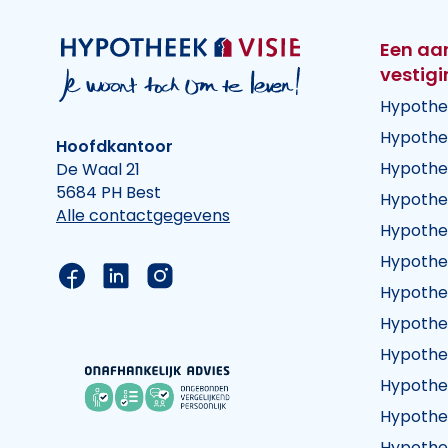
Een aa
vestig
Hypothe
Hypothe
Hoofdkantoor
Hypothe
De Waal 21
5684 PH Best
Hypothe
Alle contactgegevens
Hypothe
Hypothe
Link naar de Facebook pagina van Hypothee
Link naar de LinkedIn pagina van Hypot
Link naar de Instagram pagina va
Hypothe
Hypothe
Hypothe
Hypothe
Hypothe
Hypothe