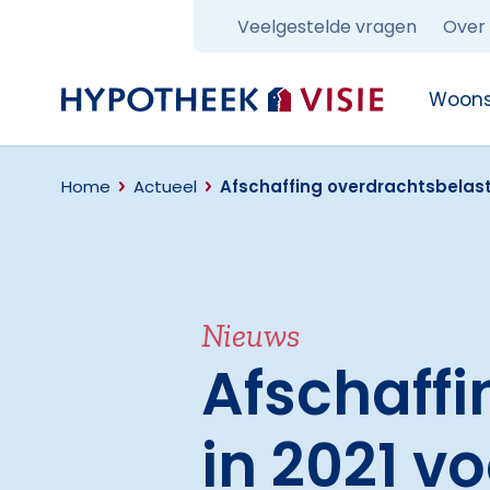
Veelgestelde vragen
Over
Terug naar home
Woons
Home
Actueel
Afschaffing overdrachtsbelasti
Nieuws
Afschaffi
in 2021 v