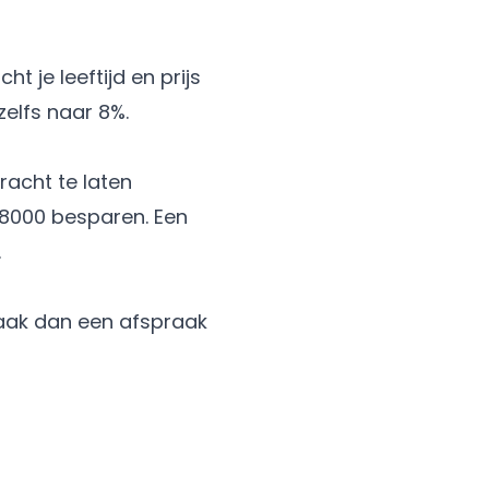
t je leeftijd en prijs
zelfs naar 8%.
acht te laten
€ 8000 besparen. Een
.
Maak dan een
afspraak