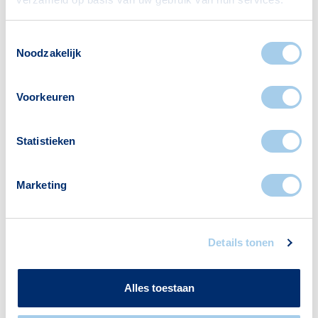
Toestemmingsselectie
Noodzakelijk
Nieuws
Voorkeuren
De visie van Hypotheek Visie: de
verplichte
Statistieken
annuïteitenhypotheek
Marketing
Details tonen
Alles toestaan