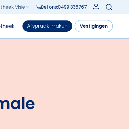
Log in bij Mijn V
theek Visie
Bel ons:
0499 336767
Afspraak maken
otheek
Vestigingen
imale