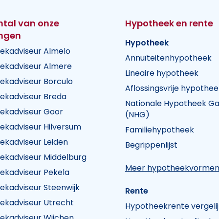
ntal van onze
Hypotheek en rente
ingen
Hypotheek
ekadviseur Almelo
Annuïteitenhypotheek
ekadviseur Almere
Lineaire hypotheek
ekadviseur Borculo
Aflossingsvrije hypothee
ekadviseur Breda
Nationale Hypotheek Ga
ekadviseur Goor
(NHG)
ekadviseur Hilversum
Familiehypotheek
k Visie
heek Visie
n Hypotheek Visie
ekadviseur Leiden
Begrippenlijst
ekadviseur Middelburg
Meer hypotheekvorme
ekadviseur Pekela
ekadviseur Steenwijk
Rente
ekadviseur Utrecht
Hypotheekrente vergeli
ekadviseur Wijchen