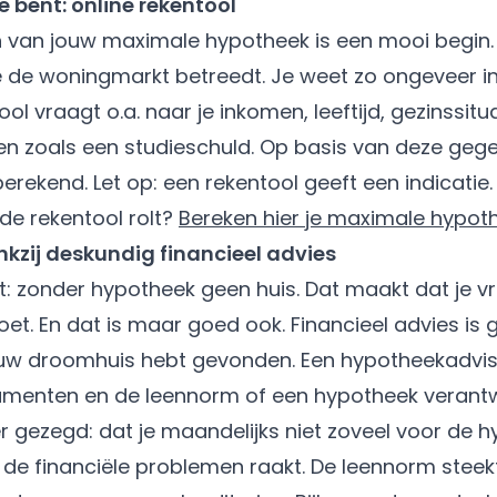
 bent: online rekentool
 van jouw maximale hypotheek is een mooi begin. D
e de woningmarkt betreedt. Je weet zo ongeveer in 
ol vraagt o.a. naar je inkomen, leeftijd, gezinssitu
ngen zoals een studieschuld. Op basis van deze ge
rekend. Let op: een rekentool geeft een indicatie
 de rekentool rolt?
Bereken hier je maximale hypot
kzij deskundig financieel advies
: zonder hypotheek geen huis. Dat maakt dat je vr
t. En dat is maar goed ook. Financieel advies is 
jouw droomhuis hebt gevonden. Een hypotheekadvis
cumenten en de leennorm of een hypotheek veran
r gezegd: dat je maandelijks niet zoveel voor de 
in de financiële problemen raakt. De leennorm steek