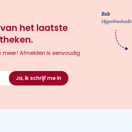
Rob
Hypotheekadv
 van het laatste
theken.
ts meer! Afmelden is eenvoudig
Ja, ik schrijf me in