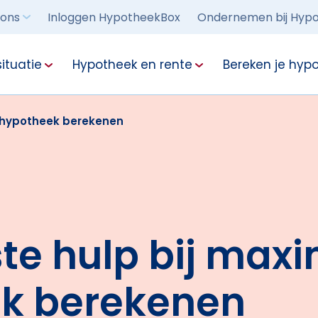
 ons
Inloggen HypotheekBox
Ondernemen bij Hypo
ituatie
Hypotheek en rente
Bereken je hyp
e hypotheek berekenen
ste hulp bij max
k berekenen