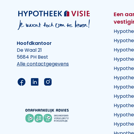
Een aa
vestig
Hypothe
Hypothe
Hoofdkantoor
Hypothe
De Waal 21
5684 PH Best
Hypothe
Alle contactgegevens
Hypothe
Hypothe
Link naar de Facebook pagina van Hypothee
Link naar de LinkedIn pagina van Hypot
Link naar de Instagram pagina va
Hypothe
Hypothe
Hypothe
Hypothe
Hypothe
Hypothe