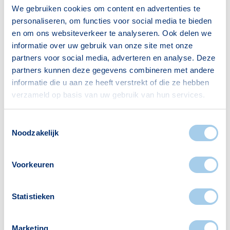
We gebruiken cookies om content en advertenties te
personaliseren, om functies voor social media te bieden
Nieuws
en om ons websiteverkeer te analyseren. Ook delen we
De visie van Hypotheek Visie: de
informatie over uw gebruik van onze site met onze
verplichte
partners voor social media, adverteren en analyse. Deze
annuïteitenhypotheek
partners kunnen deze gegevens combineren met andere
informatie die u aan ze heeft verstrekt of die ze hebben
verzameld op basis van uw gebruik van hun services.
Toestemmingsselectie
Noodzakelijk
Voorkeuren
Statistieken
Marketing