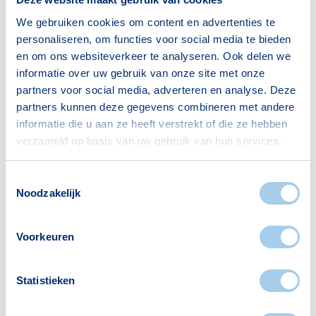
We gebruiken cookies om content en advertenties te
personaliseren, om functies voor social media te bieden
en om ons websiteverkeer te analyseren. Ook delen we
Nieuws
informatie over uw gebruik van onze site met onze
De visie van Hypotheek Visie: de
partners voor social media, adverteren en analyse. Deze
verplichte
partners kunnen deze gegevens combineren met andere
annuïteitenhypotheek
informatie die u aan ze heeft verstrekt of die ze hebben
verzameld op basis van uw gebruik van hun services.
Toestemmingsselectie
Noodzakelijk
Voorkeuren
Statistieken