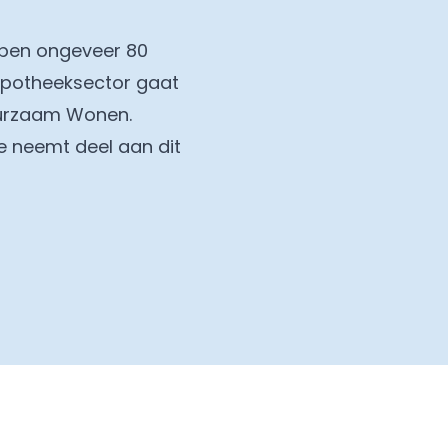
ben ongeveer 80
hypotheeksector gaat
Duurzaam Wonen.
e neemt deel aan dit