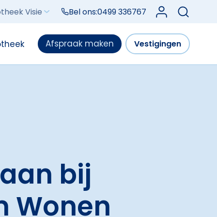
Log in bij Mijn V
theek Visie
Bel ons:
0499 336767
Afspraak maken
otheek
Vestigingen
 aan bij
am Wonen