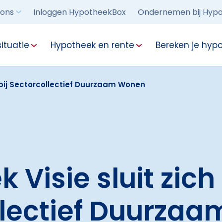
 ons
Inloggen HypotheekBox
Ondernemen bij Hypo
ituatie
Hypotheek en rente
Bereken je hyp
 bij Sectorcollectief Duurzaam Wonen
 Visie sluit zich
llectief Duurza