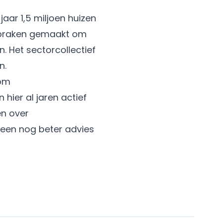
aar 1,5 miljoen huizen
spraken gemaakt om
. Het sectorcollectief
n
.
 om
hier al jaren actief
en over
een nog beter advies