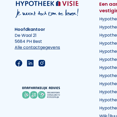
Een aa
vestig
Hypothe
Hypothe
Hoofdkantoor
Hypothe
De Waal 21
5684 PH Best
Hypothe
Alle contactgegevens
Hypothe
Hypothe
Link naar de Facebook pagina van Hypothee
Link naar de LinkedIn pagina van Hypot
Link naar de Instagram pagina va
Hypothe
Hypothe
Hypothe
Hypothe
Hypothe
Hypothe
Wijk/Buu