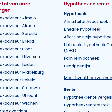
ntal van onze
Hypotheek en rente
ingen
Hypotheek
ekadviseur Almelo
Annuïteitenhypotheek
ekadviseur Almere
Lineaire hypotheek
ekadviseur Borculo
Aflossingsvrije hypothee
ekadviseur Breda
Nationale Hypotheek Ga
ekadviseur Goor
(NHG)
ekadviseur Hilversum
Familiehypotheek
k Visie
heek Visie
n Hypotheek Visie
ekadviseur Leiden
Begrippenlijst
ekadviseur Middelburg
Meer hypotheekvorme
ekadviseur Pekela
ekadviseur Steenwijk
Rente
ekadviseur Utrecht
Hypotheekrente vergeli
ekadviseur Wijchen
Hypotheekrenteaftrek
rten overzicht