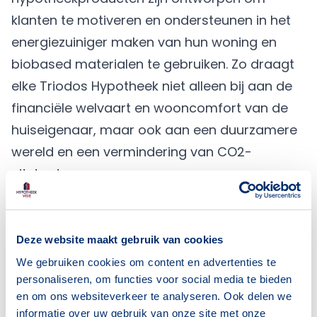
klanten te motiveren en ondersteunen in het
energiezuiniger maken van hun woning en
biobased materialen te gebruiken. Zo draagt
elke Triodos Hypotheek niet alleen bij aan de
financiële welvaart en wooncomfort van de
huiseigenaar, maar ook aan een duurzamere
wereld en een vermindering van CO2-
uitstoot.
Hypotheek Visie is verheugd om deze
duurzame en financieel aantrekkelijke
hypotheekoptie te kunnen bieden aan de
Deze website maakt gebruik van cookies
klanten. Wij blijven ons inzetten als jouw
We gebruiken cookies om content en advertenties te
personaliseren, om functies voor social media te bieden
onafhankelijke adviseur, met nu nog meer
en om ons websiteverkeer te analyseren. Ook delen we
mogelijkheden om een hypotheek te vinden
informatie over uw gebruik van onze site met onze