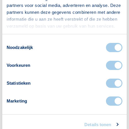
die past bij jouw persoonlijke situatie en
partners voor social media, adverteren en analyse. Deze
duurzaamheidsdoelstellingen.
partners kunnen deze gegevens combineren met andere
informatie die u aan ze heeft verstrekt of die ze hebben
verzameld op basis van uw gebruik van hun services.
Maak een afspraak
Toestemmingsselectie
Noodzakelijk
Voorkeuren
Statistieken
Meer actueel
Marketing
Details tonen