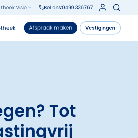
Log in bij Mijn V
theek Visie
Bel ons:
0499 336767
Afspraak maken
otheek
Vestigingen
egen? Tot
stingvrij