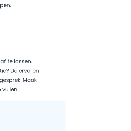
open.
f te lossen.
tie? De ervaren
 gesprek. Maak
 vullen.