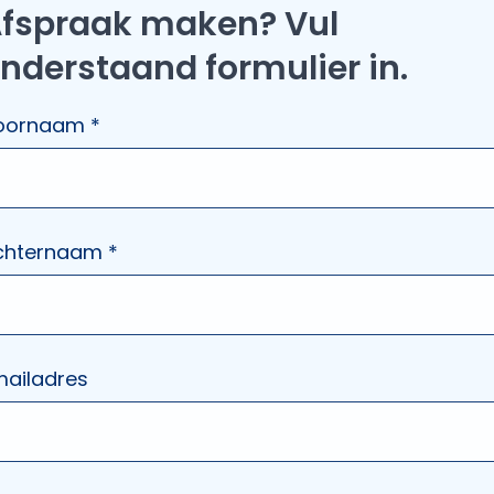
fspraak maken? Vul
nderstaand formulier in.
oornaam *
chternaam *
mailadres