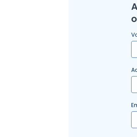
A
o
V
A
E