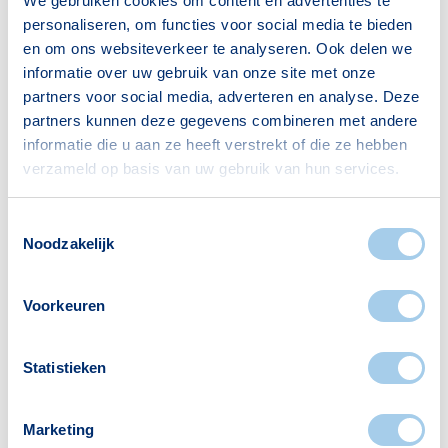
We gebruiken cookies om content en advertenties te
personaliseren, om functies voor social media te bieden
Stijgende hypotheekrente
Nieuws
en om ons websiteverkeer te analyseren. Ook delen we
informatie over uw gebruik van onze site met onze
gevolgen voor maximale
partners voor social media, adverteren en analyse. Deze
hypotheek
partners kunnen deze gegevens combineren met andere
informatie die u aan ze heeft verstrekt of die ze hebben
verzameld op basis van uw gebruik van hun services.
Toestemmingsselectie
Noodzakelijk
Voorkeuren
Statistieken
Marketing