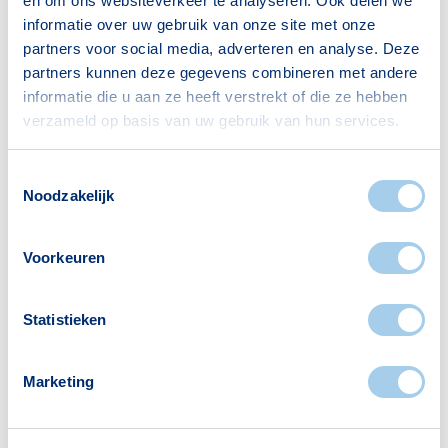
en om ons websiteverkeer te analyseren. Ook delen we
jij op zoek kunt naar een woning die aansluit
informatie over uw gebruik van onze site met onze
partners voor social media, adverteren en analyse. Deze
bij jouw woonwensen.
partners kunnen deze gegevens combineren met andere
Zet nu de eerste stap naar jouw ideale woning
informatie die u aan ze heeft verstrekt of die ze hebben
en maak een vrijblijvende afspraak met één
verzameld op basis van uw gebruik van hun services.
van onze Hypotheek Visie adviseurs. Klik op
Toestemmingsselectie
de 'Maak een afspraak' knop en begin
Noodzakelijk
vandaag nog aan je reis naar de woning die
écht bij je past.
Voorkeuren
Statistieken
Marketing
Meer actueel