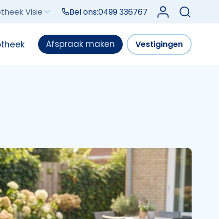
Log in bij Mijn V
theek Visie
Bel ons:
0499 336767
Afspraak maken
otheek
Vestigingen