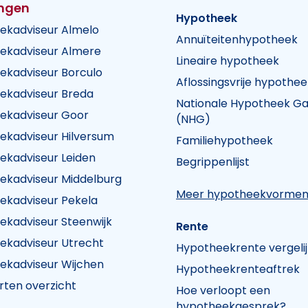
ingen
Hypotheek
ekadviseur Almelo
Annuïteitenhypotheek
ekadviseur Almere
Lineaire hypotheek
ekadviseur Borculo
Aflossingsvrije hypothee
ekadviseur Breda
Nationale Hypotheek Ga
ekadviseur Goor
(NHG)
ekadviseur Hilversum
Familiehypotheek
k Visie
heek Visie
n Hypotheek Visie
ekadviseur Leiden
Begrippenlijst
ekadviseur Middelburg
Meer hypotheekvorme
ekadviseur Pekela
ekadviseur Steenwijk
Rente
ekadviseur Utrecht
Hypotheekrente vergeli
ekadviseur Wijchen
Hypotheekrenteaftrek
rten overzicht
Hoe verloopt een
hypotheekgesprek?