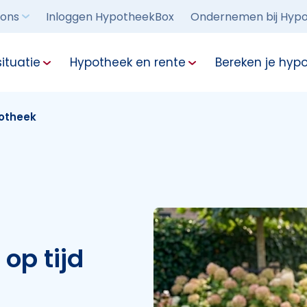
 ons
Inloggen HypotheekBox
Ondernemen bij Hypo
ituatie
Hypotheek en rente
Bereken je hyp
potheek
 op tijd