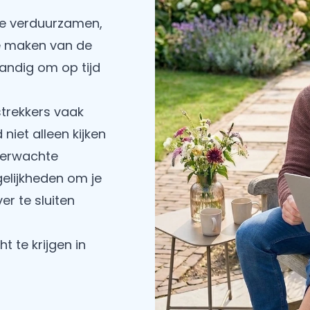
te verduurzamen,
te maken van de
andig om op tijd
strekkers vaak
niet alleen kijken
verwachte
lijkheden om je
r te sluiten
t te krijgen in