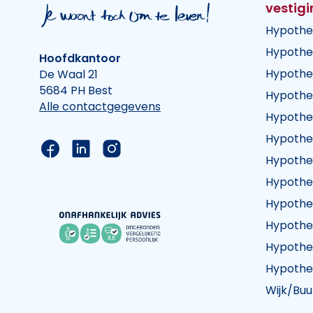
vestig
Hypothe
Hypothe
Hoofdkantoor
Hypothe
De Waal 21
5684 PH Best
Hypothe
Alle contactgegevens
Hypothe
Hypothe
Link naar de Facebook pagina van Hypothee
Link naar de LinkedIn pagina van Hypot
Link naar de Instagram pagina va
Hypothe
Hypothe
Hypothe
Hypothe
Hypothe
Hypothe
Wijk/Buu