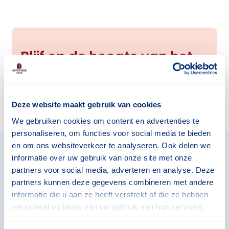
Blijf op de hoogte van het
laatste nieuws over
hypotheken.
Deze website maakt gebruik van cookies
Vul je gegevens in en mis niets meer!
We gebruiken cookies om content en advertenties te
Afmelden is eenvoudig en kan op elk
personaliseren, om functies voor social media te bieden
moment.
en om ons websiteverkeer te analyseren. Ook delen we
informatie over uw gebruik van onze site met onze
E-mailadres
partners voor social media, adverteren en analyse. Deze
partners kunnen deze gegevens combineren met andere
informatie die u aan ze heeft verstrekt of die ze hebben
Ja, ik schrijf me in
verzameld op basis van uw gebruik van hun services.