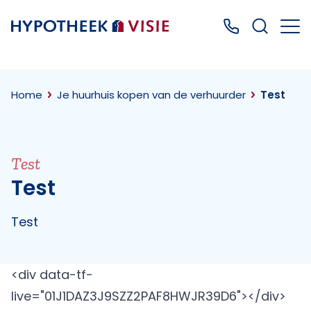
Terug naar home
Bel ons: 0499
Home
Je huurhuis kopen van de verhuurder
Test
Test
Test
Test
<div data-tf-
live="01J1DAZ3J9SZZ2PAF8HWJR39D6"></div>