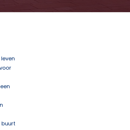
 leven
 voor
 een
In
 buurt