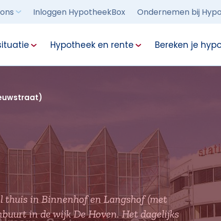
 ons
Inloggen HypotheekBox
Ondernemen bij Hypo
ituatie
Hypotheek en rente
Bereken je hyp
euwstraat)
l thuis in Binnenhof en Langshof (met
uurt in de wijk De Hoven. Het dagelijks