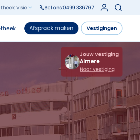
Log in bij Mijn V
theek Visie
Bel ons:
0499 336767
Afspraak maken
otheek
Vestigingen
Jouw vestiging
Almere
Naar vestiging