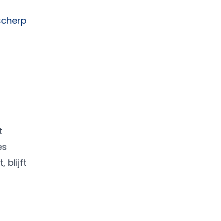
scherp
t
es
 blijft