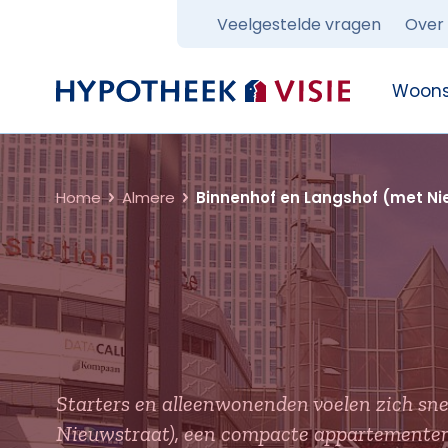
Veelgestelde vragen
Over
Terug naar home
Woons
Home
Almere
Binnenhof en Langshof (met Ni
Starters en alleenwonenden voelen zich sne
Nieuwstraat), een compacte appartementenb