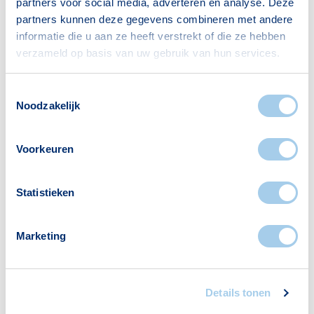
partners voor social media, adverteren en analyse. Deze
Gezin met kinderen
190
partners kunnen deze gegevens combineren met andere
informatie die u aan ze heeft verstrekt of die ze hebben
Bron: CBS
verzameld op basis van uw gebruik van hun services.
Toestemmingsselectie
Noodzakelijk
Voorzieningen in Centrum
Voorkeuren
Haven
Statistieken
Deze wijk heeft het allemaal voor je. Zo vind je
er:
Marketing
Details tonen
Supermarkten
Banken