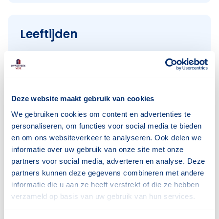
Leeftijden
< 18 jaar
431
18–25 jaar
553
25–45 jaar
865
Deze website maakt gebruik van cookies
45–65 jaar
1030
We gebruiken cookies om content en advertenties te
65+ jaar
402
personaliseren, om functies voor social media te bieden
en om ons websiteverkeer te analyseren. Ook delen we
Bron: CBS
informatie over uw gebruik van onze site met onze
partners voor social media, adverteren en analyse. Deze
partners kunnen deze gegevens combineren met andere
informatie die u aan ze heeft verstrekt of die ze hebben
Huishoudens
verzameld op basis van uw gebruik van hun services.
Alleenwonend
530