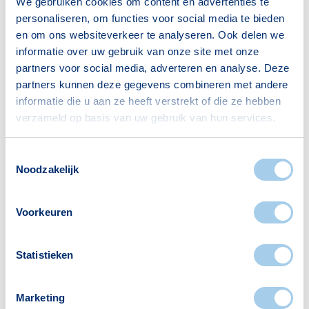
We gebruiken cookies om content en advertenties te
personaliseren, om functies voor social media te bieden
en om ons websiteverkeer te analyseren. Ook delen we
Huishoudens
informatie over uw gebruik van onze site met onze
partners voor social media, adverteren en analyse. Deze
Alleenwonend
809
partners kunnen deze gegevens combineren met andere
Gezin zonder kinderen
349
informatie die u aan ze heeft verstrekt of die ze hebben
verzameld op basis van uw gebruik van hun services.
Gezin met kinderen
532
Bron: CBS
Toestemmingsselectie
Noodzakelijk
Voorkeuren
Voorzieningen in Indische
Statistieken
Buurt
Marketing
Deze wijk heeft het allemaal voor je. Zo vind je