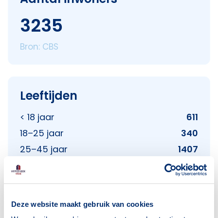
3235
Bron: CBS
Leeftijden
< 18 jaar
611
18–25 jaar
340
25–45 jaar
1407
45–65 jaar
600
65+ jaar
278
Bron: CBS
Deze website maakt gebruik van cookies