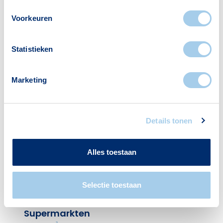
Gezin met kinderen
1000
Voorkeuren
Bron: CBS
Statistieken
Marketing
Voorzieningen in
Seizoenenbuurt
Details tonen
Deze wijk heeft het allemaal voor je. Zo vind je
Alles toestaan
er:
Selectie toestaan
Supermarkten