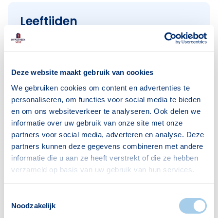
Leeftijden
< 18 jaar
899
18–25 jaar
660
Deze website maakt gebruik van cookies
25–45 jaar
1339
We gebruiken cookies om content en advertenties te
45–65 jaar
1638
personaliseren, om functies voor social media te bieden
65+ jaar
458
en om ons websiteverkeer te analyseren. Ook delen we
informatie over uw gebruik van onze site met onze
Bron: CBS
partners voor social media, adverteren en analyse. Deze
partners kunnen deze gegevens combineren met andere
informatie die u aan ze heeft verstrekt of die ze hebben
verzameld op basis van uw gebruik van hun services.
Huishoudens
Alleenwonend
512
Toestemmingsselectie
Noodzakelijk
Gezin zonder kinderen
502