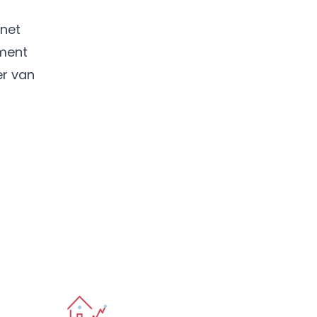
 net
ement
er van