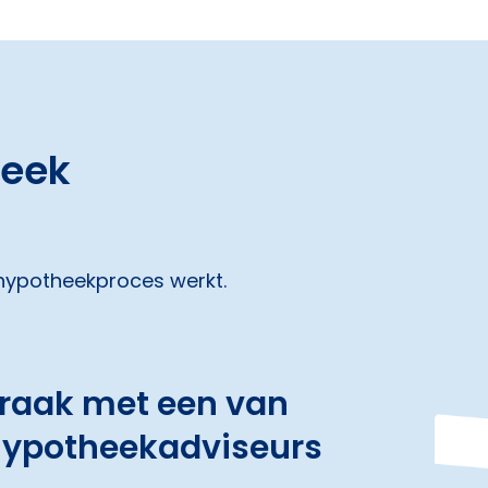
heek
 hypotheekproces werkt.
praak met een van
hypotheekadviseurs