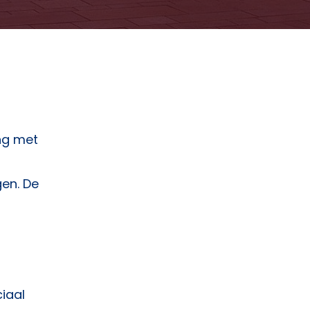
ng met
en. De
iaal