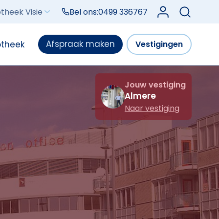
Log in bij Mijn V
theek Visie
Bel ons:
0499 336767
Afspraak maken
otheek
Vestigingen
Jouw vestiging
Almere
Naar vestiging