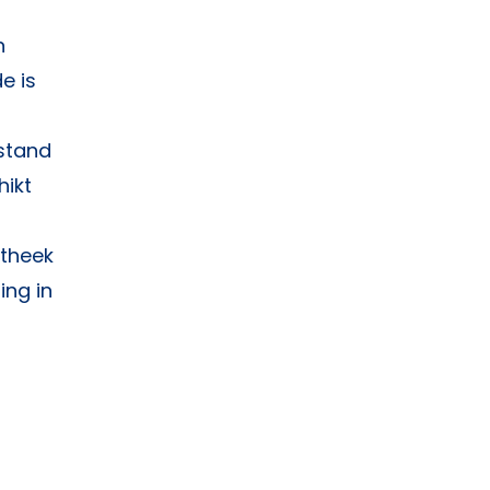
n
e is
stand
hikt
theek
ing in