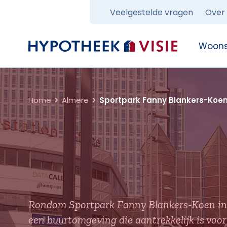
Veelgestelde vragen
Over
Terug naar home
Woons
Home
Almere
Sportpark Fanny Blankers-Koe
Rondom Sportpark Fanny Blankers-Koen in 
een buurtomgeving die aantrekkelijk is voor