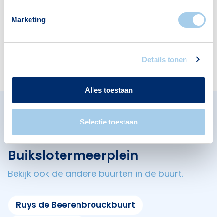
Voorzieningen in De Eendracht
Marketing
Deze wijk heeft het allemaal voor je. Zo vind je
er:
Details tonen
Alles toestaan
Omliggende buurten in
Selectie toestaan
Amsterdam
Buikslotermeerplein
Bekijk ook de andere buurten in de buurt.
Ruys de Beerenbrouckbuurt