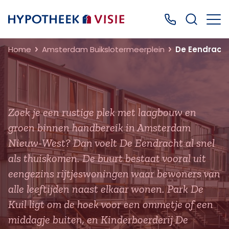
Terug naar home
Bel ons: 0499
Home
Amsterdam Buikslotermeerplein
De Eendrach
Zoek je een rustige plek met laagbouw en
groen binnen handbereik in Amsterdam
Nieuw-West? Dan voelt De Eendracht al snel
als thuiskomen. De buurt bestaat vooral uit
eengezins rijtjeswoningen waar bewoners van
alle leeftijden naast elkaar wonen. Park De
Kuil ligt om de hoek voor een ommetje of een
middagje buiten, en Kinderboerderij De