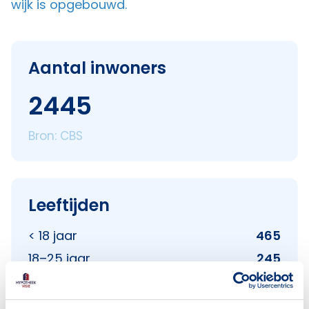
wijk is opgebouwd.
Aantal inwoners
2445
Bron: CBS
Leeftijden
< 18 jaar
465
18–25 jaar
245
25–45 jaar
636
45–65 jaar
611