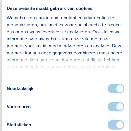
65+ jaar
465
Deze website maakt gebruik van cookies
We gebruiken cookies om content en advertenties te
Bron: CBS
personaliseren, om functies voor social media te bieden
en om ons websiteverkeer te analyseren. Ook delen we
informatie over uw gebruik van onze site met onze
partners voor social media, adverteren en analyse. Deze
Huishoudens
partners kunnen deze gegevens combineren met andere
informatie die u aan ze heeft verstrekt of die ze hebben
Alleenwonend
312
verzameld op basis van uw gebruik van hun services.
Gezin zonder kinderen
281
Gezin met kinderen
422
Toestemmingsselectie
Noodzakelijk
Bron: CBS
Voorkeuren
Statistieken