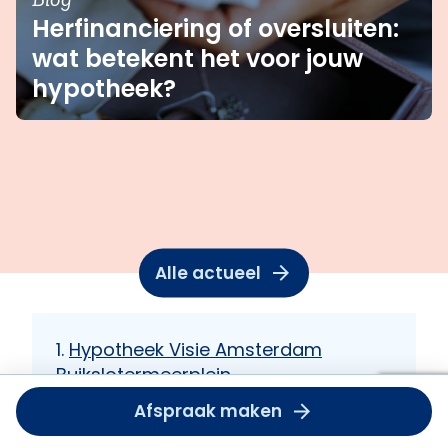
Herfinanciering of oversluiten:
wat betekent het voor jouw
hypotheek?
Alle actueel
Hypotheek Visie Amsterdam
Buikslotermeerplein
Om deze
Starters in Amsterdam Noord
Afspraak maken
dient u
accept