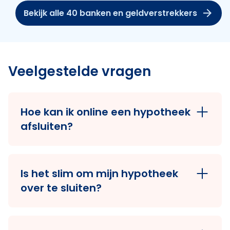
Bekijk alle 40 banken en geldverstrekkers
Veelgestelde vragen
Hoe kan ik online een hypotheek
afsluiten?
Je kunt eenvoudig online een hypotheek
afsluiten bij Hypotheek Visie Amsterdam
Is het slim om mijn hypotheek
Buikslotermeerplein door een afspraak
over te sluiten?
te maken via onze website. Tijdens de
afspraak ga je samen met onze
De hypotheekrente staat momenteel
hypotheekadviseur via online webcam
historisch laag. Ook als je al een
advies jouw persoonlijke situatie en de