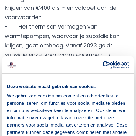
krijgen van €400 als men voldoet aan de
voorwaarden.
- Het thermisch vermogen van
warmtepompen, waarvoor je subsidie kan
krijgen, gaat omhoog. Vanaf 2023 geldt
subsidie enkel voor warmtepompen tot
400kW.
Duurzaam verbouwen en je hypotheek
Duurzaam wonen is niet alleen goed voor het
Deze website maakt gebruik van cookies
milieu, maar ook voor de portemonnee. Je
We gebruiken cookies om content en advertenties te
kunt voor een woning tot 100% van de
personaliseren, om functies voor social media te bieden
woningwaarde lenen, tenzij je besluit de
en om ons websiteverkeer te analyseren. Ook delen we
informatie over uw gebruik van onze site met onze
woning te verduurzamen. Dan geldt een
partners voor social media, adverteren en analyse. Deze
plafond van 106% van de woningwaarde. Een
partners kunnen deze gegevens combineren met andere