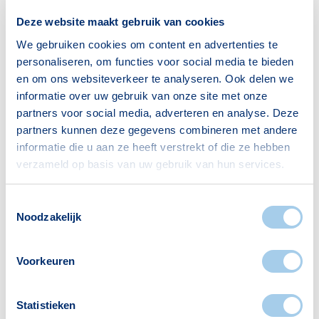
Deze website maakt gebruik van cookies
Bron: CBS
We gebruiken cookies om content en advertenties te
personaliseren, om functies voor social media te bieden
en om ons websiteverkeer te analyseren. Ook delen we
Huishoudens
informatie over uw gebruik van onze site met onze
partners voor social media, adverteren en analyse. Deze
Alleenwonend
113
partners kunnen deze gegevens combineren met andere
informatie die u aan ze heeft verstrekt of die ze hebben
Gezin zonder kinderen
29
verzameld op basis van uw gebruik van hun services.
Gezin met kinderen
36
Bron: CBS
Toestemmingsselectie
Noodzakelijk
Voorkeuren
Voorzieningen in
Statistieken