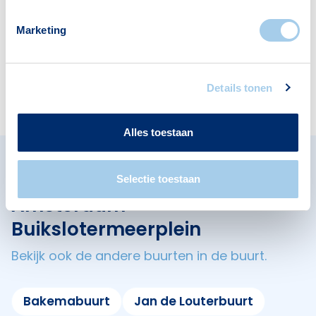
Eendrachtspark
Marketing
Deze wijk heeft het allemaal voor je. Zo vind je
er:
Details tonen
Alles toestaan
Omliggende buurten in
Selectie toestaan
Amsterdam
Buikslotermeerplein
Bekijk ook de andere buurten in de buurt.
Bakemabuurt
Jan de Louterbuurt