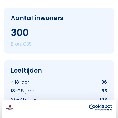
Aantal inwoners
300
Bron: CBS
Leeftijden
< 18 jaar
36
18–25 jaar
33
25–45 jaar
123
45–65 jaar
87
65+ jaar
21