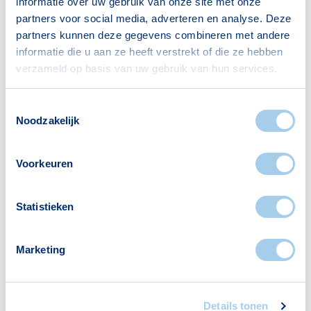
informatie over uw gebruik van onze site met onze
partners voor social media, adverteren en analyse. Deze
Bron: CBS
partners kunnen deze gegevens combineren met andere
informatie die u aan ze heeft verstrekt of die ze hebben
verzameld op basis van uw gebruik van hun services.
Toestemmingsselectie
Noodzakelijk
Voorzieningen in
Lucas/Andreasziekenhuis e.o.
Voorkeuren
Deze wijk heeft het allemaal voor je. Zo vind je
er:
Statistieken
Marketing
Hotels
Apotheken
1
1
Details tonen