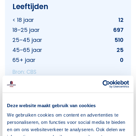
Leeftijden
< 18 jaar
12
18–25 jaar
697
25–45 jaar
510
45–65 jaar
25
65+ jaar
0
Bron: CBS
Huishoudens
Deze website maakt gebruik van cookies
Alleenwonend
1053
We gebruiken cookies om content en advertenties te
personaliseren, om functies voor social media te bieden
Gezin zonder kinderen
69
en om ons websiteverkeer te analyseren. Ook delen we
Gezin met kinderen
11