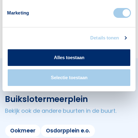
Voorzieningen in Meer en Oever
Marketing
Deze wijk heeft het allemaal voor je. Zo vind je
er:
Details tonen
Alles toestaan
Omliggende buurten in
Selectie toestaan
Amsterdam
Buikslotermeerplein
Bekijk ook de andere buurten in de buurt.
Ookmeer
Osdorpplein e.o.