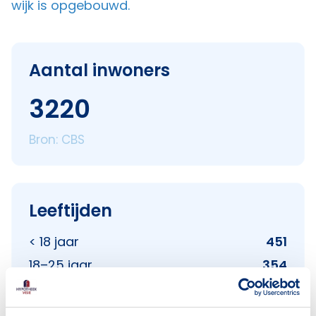
wijk is opgebouwd.
Aantal inwoners
3220
Bron: CBS
Leeftijden
< 18 jaar
451
18–25 jaar
354
25–45 jaar
1095
45–65 jaar
741