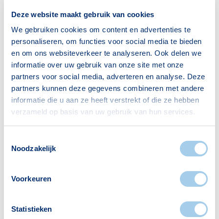
65+ jaar
612
Deze website maakt gebruik van cookies
We gebruiken cookies om content en advertenties te
Bron: CBS
personaliseren, om functies voor social media te bieden
en om ons websiteverkeer te analyseren. Ook delen we
informatie over uw gebruik van onze site met onze
partners voor social media, adverteren en analyse. Deze
Huishoudens
partners kunnen deze gegevens combineren met andere
informatie die u aan ze heeft verstrekt of die ze hebben
Alleenwonend
799
verzameld op basis van uw gebruik van hun services.
Gezin zonder kinderen
450
Gezin met kinderen
416
Toestemmingsselectie
Noodzakelijk
Bron: CBS
Voorkeuren
Statistieken