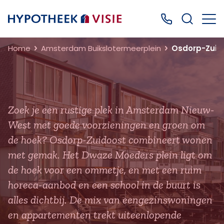
Terug naar home
Bel ons: 0499
Home
Amsterdam Buikslotermeerplein
Osdorp-Zuid
Zoek je een rustige plek in Amsterdam Nieuw-
West met goede voorzieningen en groen om
de hoek? Osdorp-Zuidoost combineert wonen
met gemak. Het Dwaze Moeders plein ligt om
de hoek voor een ommetje, en met een ruim
horeca-aanbod en een school in de buurt is
alles dichtbij. De mix van eengezinswoningen
en appartementen trekt uiteenlopende