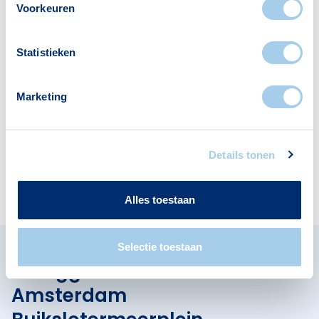
Voorkeuren
Statistieken
Scholen
Restaurants
1
9
Marketing
Details tonen
Apotheken
Cafés
1
1
Alles toestaan
Selectie toestaan
Omliggende buurten in
Amsterdam