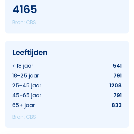
4165
Bron: CBS
Leeftijden
< 18 jaar
541
18–25 jaar
791
25–45 jaar
1208
45–65 jaar
791
65+ jaar
833
Bron: CBS