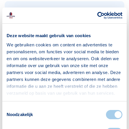
Huishoudens
Alleenwonend
1522
Gezin zonder kinderen
442
Deze website maakt gebruik van cookies
Gezin met kinderen
491
We gebruiken cookies om content en advertenties te
personaliseren, om functies voor social media te bieden
Bron: CBS
en om ons websiteverkeer te analyseren. Ook delen we
informatie over uw gebruik van onze site met onze
partners voor social media, adverteren en analyse. Deze
partners kunnen deze gegevens combineren met andere
informatie die u aan ze heeft verstrekt of die ze hebben
verzameld op basis van uw gebruik van hun services.
Voorzieningen in Osdorp-
Zuidoost
Toestemmingsselectie
Noodzakelijk
Deze wijk heeft het allemaal voor je. Zo vind je
er: