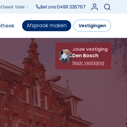
Log in bij Mijn V
theek Visie
Bel ons:
0499 336767
Afspraak maken
otheek
Vestigingen
Jouw vestiging
Den Bosch
Naar vestiging