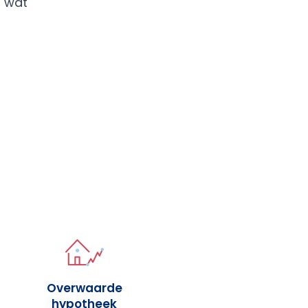
t wat
Overwaarde
hypotheek