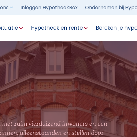
 ons
Inloggen HypotheekBox
Ondernemen bij Hypo
ituatie
Hypotheek en rente
Bereken je hyp
 met ruim vierduizend inwoners en een
nnen, alleenstaanden en stellen door