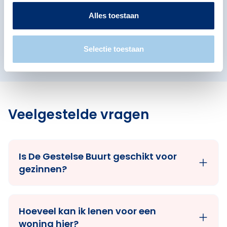
Bekijk ook de andere buurten in de buurt.
Alles toestaan
Bazeldonk
De Meerendonk
Zuid
Selectie toestaan
Veelgestelde vragen
Is De Gestelse Buurt geschikt voor
gezinnen?
Hoeveel kan ik lenen voor een
woning hier?