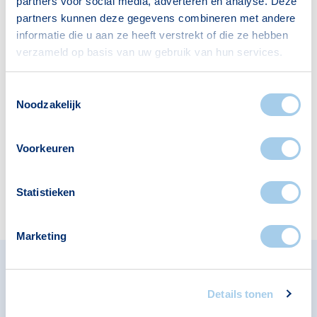
partners voor social media, adverteren en analyse. Deze
er:
partners kunnen deze gegevens combineren met andere
informatie die u aan ze heeft verstrekt of die ze hebben
verzameld op basis van uw gebruik van hun services.
Toestemmingsselectie
Supermarkten
Apotheken
Noodzakelijk
3
1
Voorkeuren
Cafés
Statistieken
1
Marketing
Omliggende buurten in Den
Details tonen
Bosch