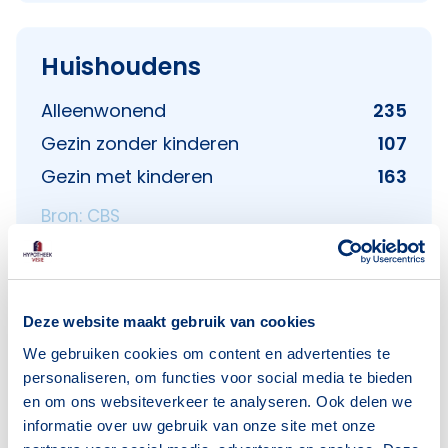
Huishoudens
Alleenwonend
235
Gezin zonder kinderen
107
Gezin met kinderen
163
Bron: CBS
Deze website maakt gebruik van cookies
We gebruiken cookies om content en advertenties te
Voorzieningen in De Gestelse
personaliseren, om functies voor social media te bieden
Buurt
en om ons websiteverkeer te analyseren. Ook delen we
informatie over uw gebruik van onze site met onze
Deze wijk heeft het allemaal voor je. Zo vind je