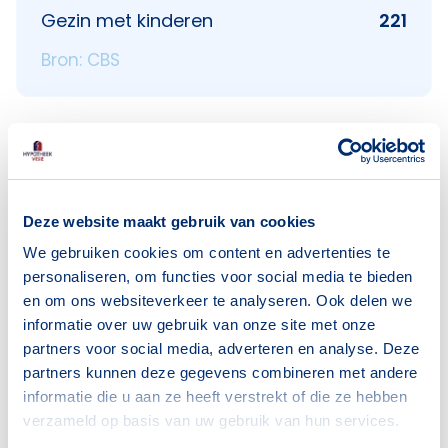
Gezin met kinderen
221
Bron: CBS
Voorzieningen in De Slagen
Deze website maakt gebruik van cookies
Deze wijk heeft het allemaal voor je. Zo vind je
We gebruiken cookies om content en advertenties te
personaliseren, om functies voor social media te bieden
er:
en om ons websiteverkeer te analyseren. Ook delen we
informatie over uw gebruik van onze site met onze
partners voor social media, adverteren en analyse. Deze
partners kunnen deze gegevens combineren met andere
Supermarkten
Restaurants
informatie die u aan ze heeft verstrekt of die ze hebben
6
17
verzameld op basis van uw gebruik van hun services.