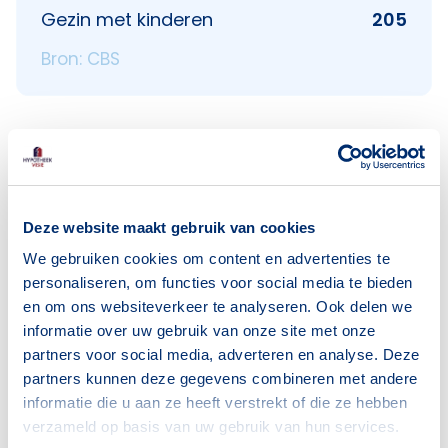
Gezin met kinderen
205
Bron: CBS
Voorzieningen in Lokeren
Deze website maakt gebruik van cookies
Deze wijk heeft het allemaal voor je. Zo vind je
We gebruiken cookies om content en advertenties te
er:
personaliseren, om functies voor social media te bieden
en om ons websiteverkeer te analyseren. Ook delen we
informatie over uw gebruik van onze site met onze
partners voor social media, adverteren en analyse. Deze
partners kunnen deze gegevens combineren met andere
Supermarkten
Banken
informatie die u aan ze heeft verstrekt of die ze hebben
2
2
verzameld op basis van uw gebruik van hun services.