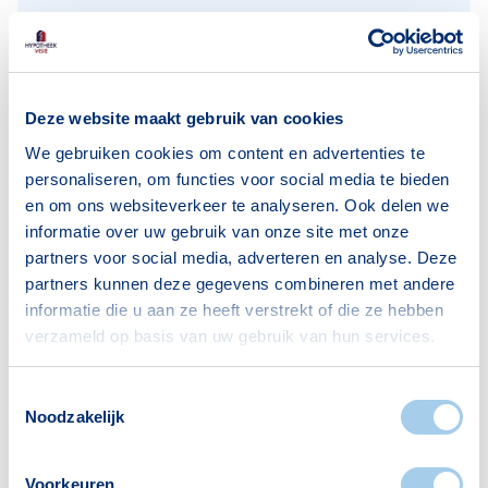
Gezin met kinderen
345
Bron: CBS
Deze website maakt gebruik van cookies
We gebruiken cookies om content en advertenties te
personaliseren, om functies voor social media te bieden
en om ons websiteverkeer te analyseren. Ook delen we
Voorzieningen in Plantage de
informatie over uw gebruik van onze site met onze
Sniep Noord
partners voor social media, adverteren en analyse. Deze
partners kunnen deze gegevens combineren met andere
informatie die u aan ze heeft verstrekt of die ze hebben
Deze wijk heeft het allemaal voor je. Zo vind je
verzameld op basis van uw gebruik van hun services.
er:
Toestemmingsselectie
Noodzakelijk
Scholen
Supermarkten
Voorkeuren