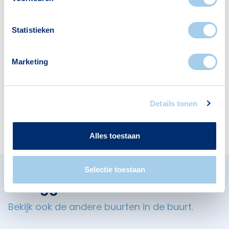
1
5
Statistieken
Restaurants
Apotheken
32
3
Marketing
Details tonen
Cafés
7
Alles toestaan
Selectie toestaan
Omliggende buurten in Diemen
Bekijk ook de andere buurten in de buurt.