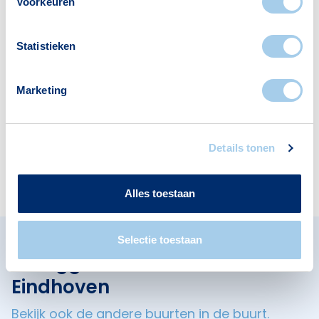
Voorzieningen in Achtse
Voorkeuren
Barrier-Spaaihoef
Statistieken
Deze wijk heeft het allemaal voor je. Zo vind je
er:
Marketing
Details tonen
Scholen
Apotheken
1
1
Alles toestaan
Selectie toestaan
Omliggende buurten in
Eindhoven
Bekijk ook de andere buurten in de buurt.