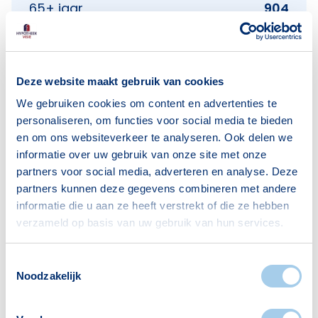
65+ jaar
904
Bron: CBS
Deze website maakt gebruik van cookies
Huishoudens
We gebruiken cookies om content en advertenties te
personaliseren, om functies voor social media te bieden
Alleenwonend
497
en om ons websiteverkeer te analyseren. Ook delen we
informatie over uw gebruik van onze site met onze
Gezin zonder kinderen
669
partners voor social media, adverteren en analyse. Deze
Gezin met kinderen
764
partners kunnen deze gegevens combineren met andere
informatie die u aan ze heeft verstrekt of die ze hebben
Bron: CBS
verzameld op basis van uw gebruik van hun services.
Toestemmingsselectie
Noodzakelijk