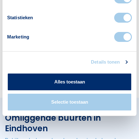
3
1
Statistieken
Banken
Restaurants
Marketing
1
2
Details tonen
Apotheken
Cafés
1
1
Alles toestaan
Selectie toestaan
Omliggende buurten in
Eindhoven