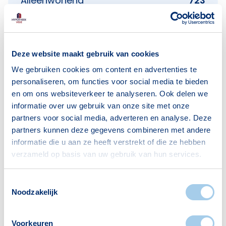
Alleenwonend
723
Gezin zonder kinderen
1145
Gezin met kinderen
1755
Bron: CBS
Deze website maakt gebruik van cookies
We gebruiken cookies om content en advertenties te
personaliseren, om functies voor social media te bieden
en om ons websiteverkeer te analyseren. Ook delen we
informatie over uw gebruik van onze site met onze
partners voor social media, adverteren en analyse. Deze
Voorzieningen in Blixembosch
partners kunnen deze gegevens combineren met andere
informatie die u aan ze heeft verstrekt of die ze hebben
Deze wijk heeft het allemaal voor je. Zo vind je
verzameld op basis van uw gebruik van hun services.
er:
Toestemmingsselectie
Noodzakelijk
Scholen
Supermarkten
Voorkeuren