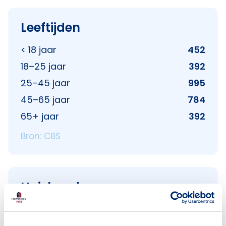
Leeftijden
< 18 jaar
452
18–25 jaar
392
25–45 jaar
995
45–65 jaar
784
65+ jaar
392
Bron: CBS
Huishoudens
Alleenwonend
795
Gezin zonder kinderen
350