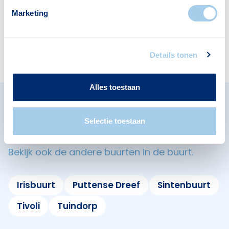
Marketing
Banken
Restaurants
1
4
Details tonen
Alles toestaan
Omliggende buurten in
Selectie toestaan
Eindhoven
Bekijk ook de andere buurten in de buurt.
Irisbuurt
Puttense Dreef
Sintenbuurt
Tivoli
Tuindorp