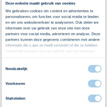
Deze website maakt gebruik van cookies
Gezin met kinderen
445
We gebruiken cookies om content en advertenties te
Bron: CBS
personaliseren, om functies voor social media te bieden
en om ons websiteverkeer te analyseren. Ook delen we
informatie over uw gebruik van onze site met onze
partners voor social media, adverteren en analyse. Deze
partners kunnen deze gegevens combineren met andere
informatie die u aan ze heeft verstrekt of die ze hebben
Voorzieningen in Burghplan
verzameld op basis van uw gebruik van hun services.
Deze wijk heeft het allemaal voor je. Zo vind je
Toestemmingsselectie
Noodzakelijk
er:
Voorkeuren
Scholen
Supermarkten
Statistieken
3
2