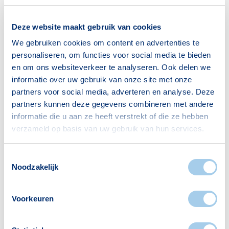
Deze website maakt gebruik van cookies
Huishoudens
We gebruiken cookies om content en advertenties te
personaliseren, om functies voor social media te bieden
Alleenwonend
138
en om ons websiteverkeer te analyseren. Ook delen we
Gezin zonder kinderen
102
informatie over uw gebruik van onze site met onze
partners voor social media, adverteren en analyse. Deze
Gezin met kinderen
80
partners kunnen deze gegevens combineren met andere
Bron: CBS
informatie die u aan ze heeft verstrekt of die ze hebben
verzameld op basis van uw gebruik van hun services.
Toestemmingsselectie
Noodzakelijk
Voorzieningen in Engelsbergen
Voorkeuren
Deze wijk heeft het allemaal voor je. Zo vind je