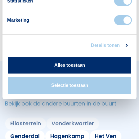
er:
Statistieken
Marketing
Scholen
3
Details tonen
Alles toestaan
Omliggende buurten in
Selectie toestaan
Eindhoven
Bekijk ook de andere buurten in de buurt.
Eliasterrein
Vonderkwartier
Genderdal
Hagenkamp
Het Ven