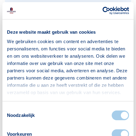
Huishoudens
Deze website maakt gebruik van cookies
Alleenwonend
665
We gebruiken cookies om content en advertenties te
Gezin zonder kinderen
512
personaliseren, om functies voor social media te bieden
en om ons websiteverkeer te analyseren. Ook delen we
Gezin met kinderen
529
informatie over uw gebruik van onze site met onze
Bron: CBS
partners voor social media, adverteren en analyse. Deze
partners kunnen deze gegevens combineren met andere
informatie die u aan ze heeft verstrekt of die ze hebben
verzameld op basis van uw gebruik van hun services.
Toestemmingsselectie
Voorzieningen in
Noodzakelijk
Genderbeemd
Voorkeuren