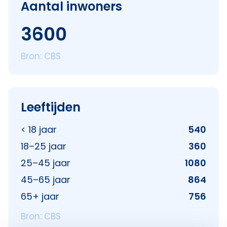
Aantal inwoners
3600
Bron: CBS
Leeftijden
< 18 jaar
540
18–25 jaar
360
25–45 jaar
1080
45–65 jaar
864
65+ jaar
756
Bron: CBS