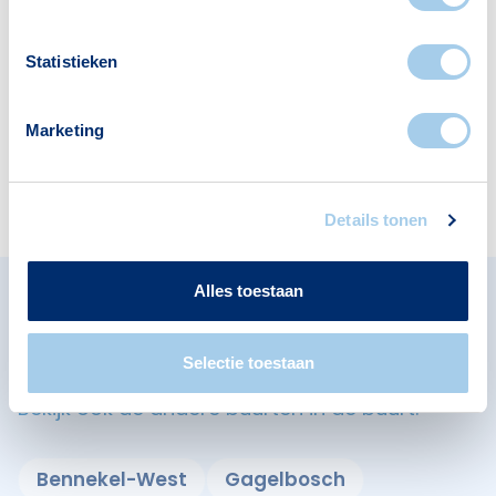
Deze wijk heeft het allemaal voor je. Zo vind je
er:
Statistieken
Marketing
Scholen
Cafés
3
1
Details tonen
Alles toestaan
Omliggende buurten in
Eindhoven
Selectie toestaan
Bekijk ook de andere buurten in de buurt.
Bennekel-West
Gagelbosch