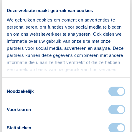
Deze website maakt gebruik van cookies
Huishoudens
We gebruiken cookies om content en advertenties te
Alleenwonend
580
personaliseren, om functies voor social media te bieden
en om ons websiteverkeer te analyseren. Ook delen we
Gezin zonder kinderen
580
informatie over uw gebruik van onze site met onze
Gezin met kinderen
1160
partners voor social media, adverteren en analyse. Deze
partners kunnen deze gegevens combineren met andere
Bron: CBS
informatie die u aan ze heeft verstrekt of die ze hebben
verzameld op basis van uw gebruik van hun services.
Toestemmingsselectie
Noodzakelijk
Voorzieningen in Grasrijk
Voorkeuren
Deze wijk heeft het allemaal voor je. Zo vind je
er:
Statistieken