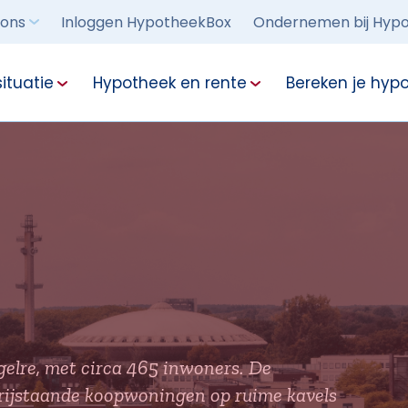
 ons
Inloggen HypotheekBox
Ondernemen bij Hypo
ituatie
Hypotheek en rente
Bereken je hyp
gelre, met circa 465 inwoners. De
vrijstaande koopwoningen op ruime kavels