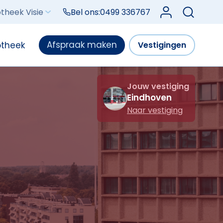
Log in bij Mijn V
theek Visie
Bel ons:
0499 336767
Afspraak maken
otheek
Vestigingen
Jouw vestiging
Eindhoven
Naar vestiging