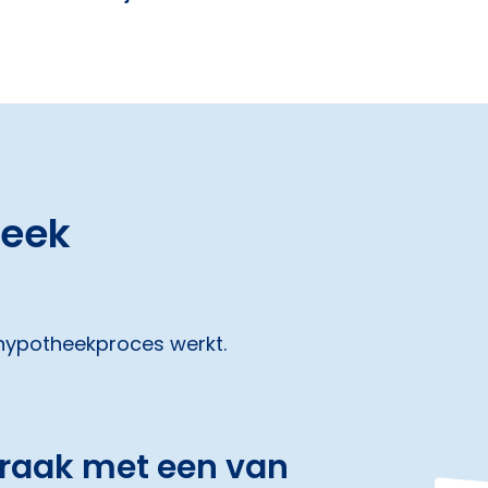
heek
 hypotheekproces werkt.
praak met een van