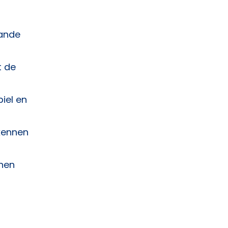
aande
t de
iel en
 kennen
nen