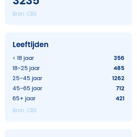
3235
Bron: CBS
Leeftijden
< 18 jaar
356
18–25 jaar
485
25–45 jaar
1262
45–65 jaar
712
65+ jaar
421
Bron: CBS