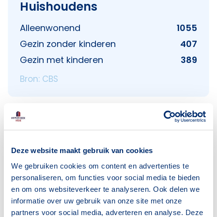
Huishoudens
Alleenwonend
1055
Gezin zonder kinderen
407
Gezin met kinderen
389
Bron: CBS
Voorzieningen in Lakerlopen
Deze website maakt gebruik van cookies
We gebruiken cookies om content en advertenties te
Deze wijk heeft het allemaal voor je. Zo vind je
personaliseren, om functies voor social media te bieden
er:
en om ons websiteverkeer te analyseren. Ook delen we
informatie over uw gebruik van onze site met onze
partners voor social media, adverteren en analyse. Deze