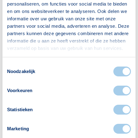
Bron: CBS
personaliseren, om functies voor social media te bieden
en om ons websiteverkeer te analyseren. Ook delen we
informatie over uw gebruik van onze site met onze
partners voor social media, adverteren en analyse. Deze
Huishoudens
partners kunnen deze gegevens combineren met andere
informatie die u aan ze heeft verstrekt of die ze hebben
Alleenwonend
458
verzameld op basis van uw gebruik van hun services.
Gezin zonder kinderen
234
Toestemmingsselectie
Gezin met kinderen
383
Noodzakelijk
Bron: CBS
Voorkeuren
Statistieken
Voorzieningen in 't Hool
Marketing