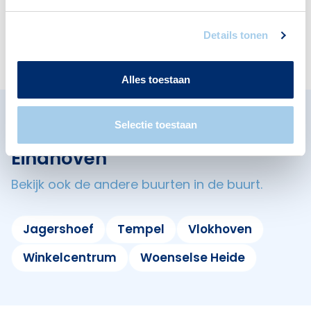
Deze wijk heeft het allemaal voor je. Zo vind je
er:
Details tonen
Alles toestaan
Selectie toestaan
Omliggende buurten in
Eindhoven
Bekijk ook de andere buurten in de buurt.
Jagershoef
Tempel
Vlokhoven
Winkelcentrum
Woenselse Heide