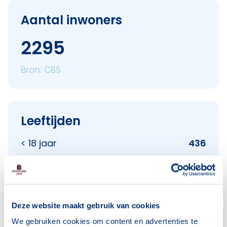
Aantal inwoners
2295
Bron: CBS
Leeftijden
< 18 jaar
436
18–25 jaar
298
25–45 jaar
666
45–65 jaar
505
Deze website maakt gebruik van cookies
65+ jaar
367
We gebruiken cookies om content en advertenties te