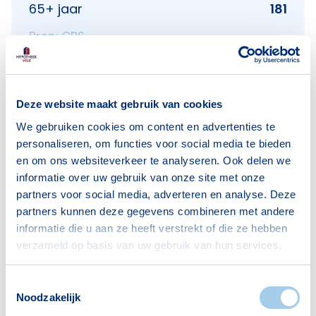
65+ jaar
181
Bron: CBS
Huishoudens
Deze website maakt gebruik van cookies
We gebruiken cookies om content en advertenties te
Alleenwonend
387
personaliseren, om functies voor social media te bieden
Gezin zonder kinderen
308
en om ons websiteverkeer te analyseren. Ook delen we
informatie over uw gebruik van onze site met onze
Gezin met kinderen
185
partners voor social media, adverteren en analyse. Deze
Bron: CBS
partners kunnen deze gegevens combineren met andere
informatie die u aan ze heeft verstrekt of die ze hebben
verzameld op basis van uw gebruik van hun services.
Toestemmingsselectie
Noodzakelijk