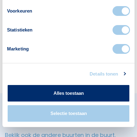
Voorzieningen in Woenselse
Watermolen
Voorkeuren
Deze wijk heeft het allemaal voor je. Zo vind je
Statistieken
er:
Marketing
Scholen
Details tonen
1
Alles toestaan
Omliggende buurten in
Selectie toestaan
Eindhoven
Bekijk ook de andere buurten in de buurt.