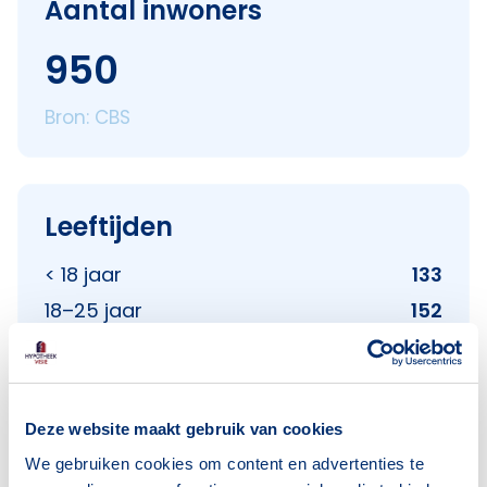
Aantal inwoners
950
Bron: CBS
Leeftijden
< 18 jaar
133
18–25 jaar
152
25–45 jaar
162
45–65 jaar
323
65+ jaar
181
Deze website maakt gebruik van cookies
Bron: CBS
We gebruiken cookies om content en advertenties te