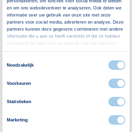
personaliseren, om functies voor social media te bieden
en om ons websiteverkeer te analyseren. Ook delen we
informatie over uw gebruik van onze site met onze
Huishoudens
partners voor social media, adverteren en analyse. Deze
partners kunnen deze gegevens combineren met andere
Alleenwonend
55
informatie die u aan ze heeft verstrekt of die ze hebben
verzameld op basis van uw gebruik van hun services.
Gezin zonder kinderen
124
Gezin met kinderen
166
Toestemmingsselectie
Noodzakelijk
Bron: CBS
Voorkeuren
Statistieken
Voorzieningen in Kerspel
Marketing
Deze wijk heeft het allemaal voor je. Zo vind je
er: