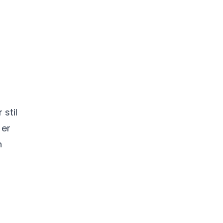
stil
 er
n