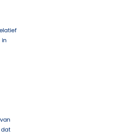
latief
 in
 van
 dat