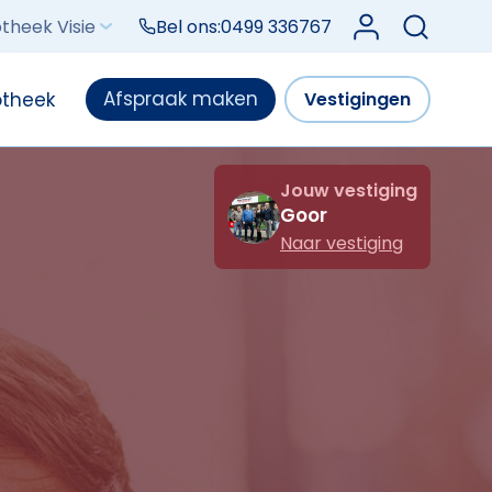
Log in bij Mijn V
theek Visie
Bel ons:
0499 336767
Afspraak maken
otheek
Vestigingen
Jouw vestiging
Goor
Naar vestiging