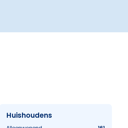
Huishoudens
Alleenwonend
161